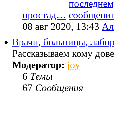
простад…
08 авг 2020, 13:43
Ал
Врачи, больницы, лабо
Рассказываем кому дове
Модератор:
joy
6
Темы
67
Сообщения