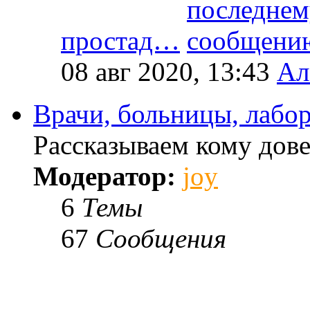
простад…
08 авг 2020, 13:43
Ал
Врачи, больницы, лабо
Рассказываем кому дове
Модератор:
joy
6
Темы
67
Сообщения