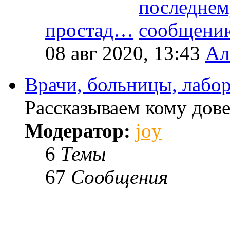
простад…
08 авг 2020, 13:43
Ал
Врачи, больницы, лабо
Рассказываем кому дове
Модератор:
joy
6
Темы
67
Сообщения