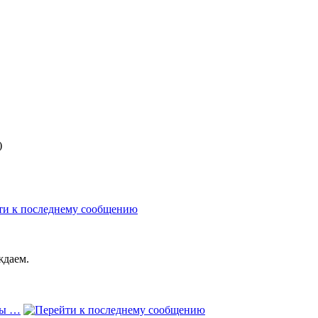
)
ждаем.
мы …