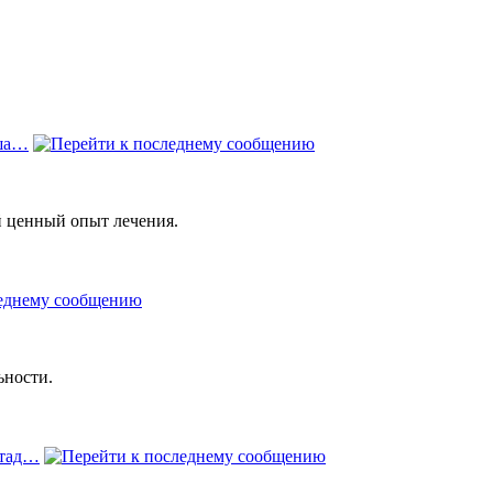
еша…
й ценный опыт лечения.
ьности.
стад…