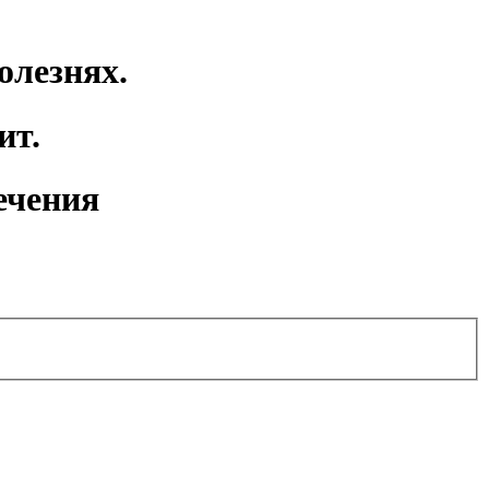
олезнях.
ит.
ечения