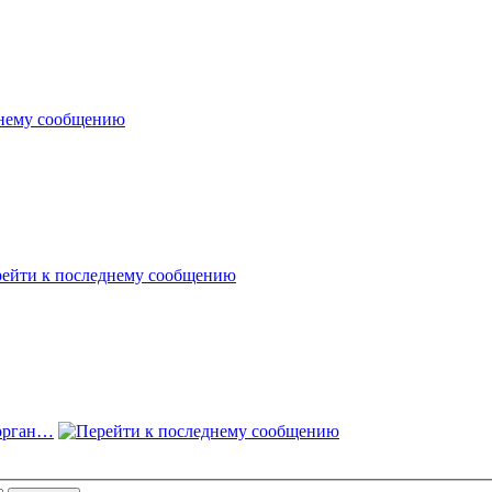
орган…