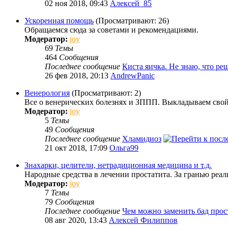
02 ноя 2018, 09:43
Алексей_85
Ускоренная помощь
(Просматривают: 26)
Обращаемся сюда за советами и рекомендациями.
Модератор:
joy
69
Темы
464
Сообщения
Последнее сообщение
Киста яичка. Не знаю, что р
26 фев 2018, 20:13
AndrewPanic
Венерология
(Просматривают: 2)
Все о венерических болезнях и ЗППП. Выкладываем сво
Модератор:
joy
5
Темы
49
Сообщения
Последнее сообщение
Хламидиоз
21 окт 2018, 17:09
Ольга99
Знахарки, целители, нетрадиционная медицина и т.д.
Народные средства в лечении простатита. За гранью реал
Модератор:
joy
7
Темы
79
Сообщения
Последнее сообщение
Чем можно заменить бад про
08 авг 2020, 13:43
Алексей Филиппов