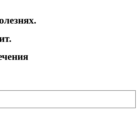
олезнях.
ит.
ечения