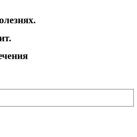
олезнях.
ит.
ечения