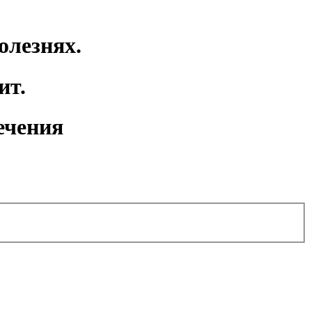
олезнях.
ит.
ечения