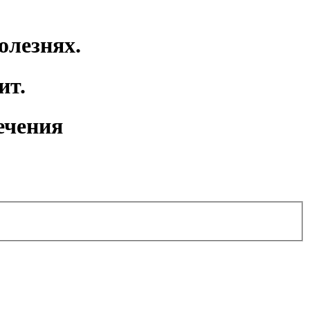
олезнях.
ит.
ечения