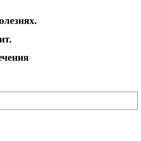
олезнях.
ит.
ечения