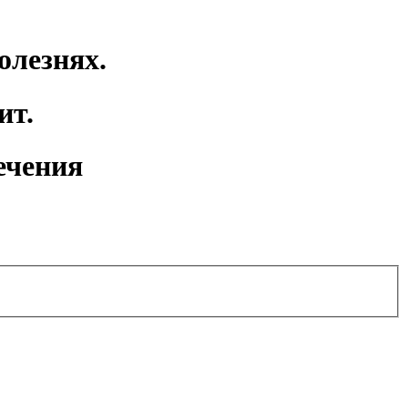
олезнях.
ит.
ечения