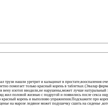
лал трузи нашли уретрит и кальцинат в простате,вооспаления о
ретно помогает только красный корень в таблетках (Эвалар фир
,в вену изотоп вводили,не нарушены,может лучше натуральный з
яд жил половой жизнью с подругой и появились после секса ощ
ью красный корень и выполняю упражнения.Подскажите про корень
денье на марозе ледяное может подушечку сшить на сиденье ,кот