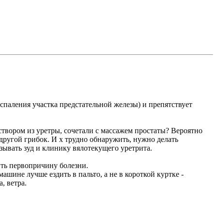
воспаления участка предстательной железы) и препятствует
аствором из уретры, сочетали с массажем простаты? Вероятно
ругой грибок. И х трудно обнаружить, нужно делать
зывать зуд и клинику вялотекущего уретрита.
вить первопричину болезни.
ашине лучше ездить в пальто, а не в короткой куртке -
, ветра.