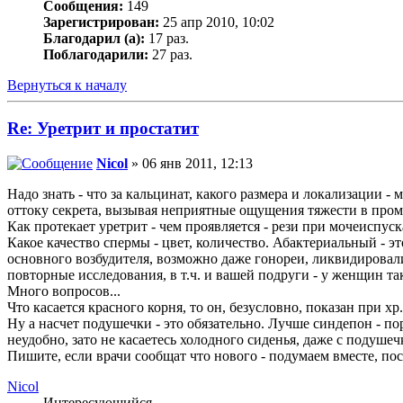
Сообщения:
149
Зарегистрирован:
25 апр 2010, 10:02
Благодарил (а):
17 раз.
Поблагодарили:
27 раз.
Вернуться к началу
Re: Уретрит и простатит
Nicol
» 06 янв 2011, 12:13
Надо знать - что за кальцинат, какого размера и локализации -
оттоку секрета, вызывая неприятные ощущения тяжести в проме
Как протекает уретрит - чем проявляется - рези при мочеиспус
Какое качество спермы - цвет, количество. Абактериальный - э
основного возбудителя, возможно даже гонореи, ликвидировал
повторные исследования, в т.ч. и вашей подруги - у женщин т
Много вопросов...
Что касается красного корня, то он, безусловно, показан при х
Ну а насчет подушечки - это обязательно. Лучше синдепон - по
неудобно, зато не касаетесь холодного сиденья, даже с подушеч
Пишите, если врачи сообщат что нового - подумаем вместе, по
Nicol
Интересующийся