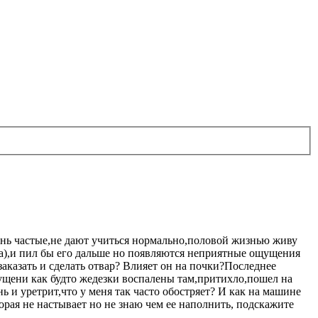
чень частые,не дают учиться нормально,половой жизнью живу
ма),и пил бы его дальше но появляются неприятные ощущения
аказать и сделать отвар? Влияет он на почки?Последнее
ущени как будто жедезки воспалены там,притихло,пошел на
 и уретрит,что у меня так часто обостряет? И как на машине
орая не настывает но не знаю чем ее наполнить, подскажите