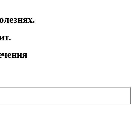
олезнях.
ит.
ечения