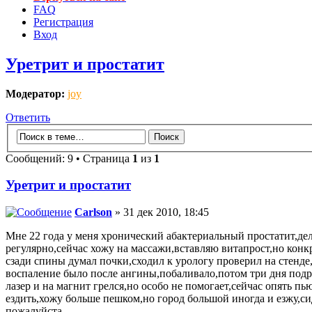
FAQ
Регистрация
Вход
Уретрит и простатит
Модератор:
joy
Ответить
Сообщений: 9 • Страница
1
из
1
Уретрит и простатит
Carlson
» 31 дек 2010, 18:45
Мне 22 года у меня хронический абактериальный простатит,де
регулярно,сейчас хожу на массажи,вставляю витапрост,но конк
сзади спины думал почки,сходил к урологу проверил на стенде
воспаление было после ангины,побаливало,потом три дня подр
лазер и на магнит грелся,но особо не помогает,сейчас опять п
ездить,хожу больше пешком,но город большой иногда и езжу,си
пожалуйста.