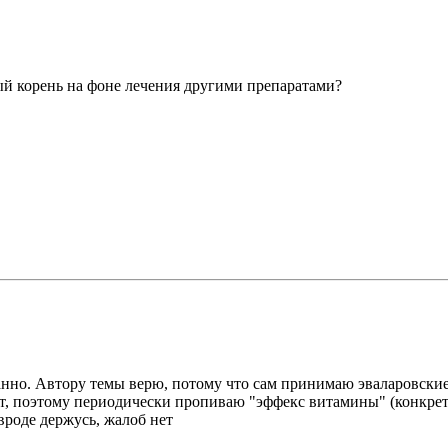
ный корень на фоне лечения другими препаратами?
транно. Автору темы верю, потому что сам принимаю эваларовски
оит, поэтому периодически пропиваю "эффекс витамины" (конкре
вроде держусь, жалоб нет