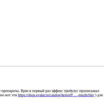
е препараты. Врач в первый раз эффекс трибулус прописывал
тно вот эти
https://shop.evalar.ru/catalog/item/eff ... -muzhchin/
) для