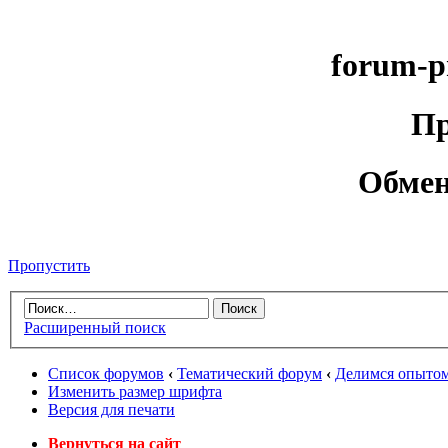
forum-p
Пр
Обмен
Пропустить
Расширенный поиск
Список форумов
‹
Тематический форум
‹
Делимся опытом
Изменить размер шрифта
Версия для печати
Вернуться на сайт