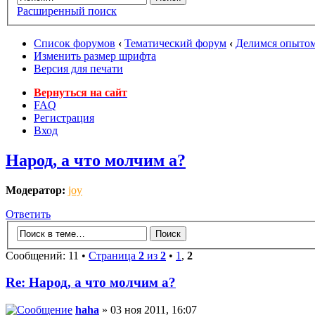
Расширенный поиск
Список форумов
‹
Тематический форум
‹
Делимся опытом
Изменить размер шрифта
Версия для печати
Вернуться на сайт
FAQ
Регистрация
Вход
Народ, а что молчим а?
Модератор:
joy
Ответить
Сообщений: 11 •
Страница
2
из
2
•
1
,
2
Re: Народ, а что молчим а?
haha
» 03 ноя 2011, 16:07