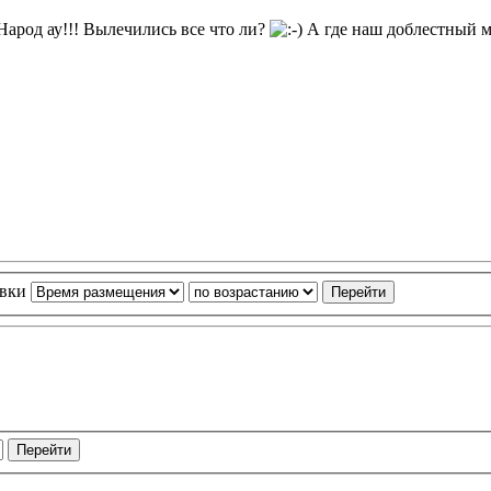
 Народ ау!!! Вылечились все что ли?
А где наш доблестный мо
овки