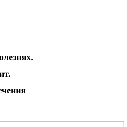
олезнях.
ит.
ечения