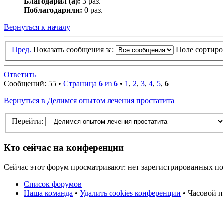
Благодарил (а):
3 раз.
Поблагодарили:
0 раз.
Вернуться к началу
Пред.
Показать сообщения за:
Поле сортир
Ответить
Сообщений: 55 •
Страница
6
из
6
•
1
,
2
,
3
,
4
,
5
,
6
Вернуться в Делимся опытом лечения простатита
Перейти:
Кто сейчас на конференции
Сейчас этот форум просматривают: нет зарегистрированных пол
Список форумов
Наша команда
•
Удалить cookies конференции
• Часовой п