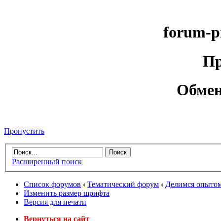
forum-p
Пр
Обмен
Пропустить
Расширенный поиск
Список форумов
‹
Тематический форум
‹
Делимся опытом
Изменить размер шрифта
Версия для печати
Вернуться на сайт