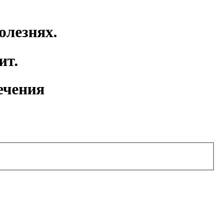
олезнях.
ит.
ечения