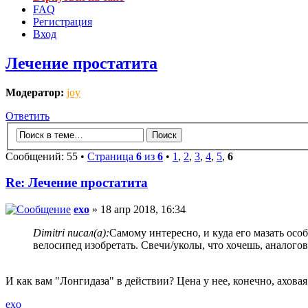
FAQ
Регистрация
Вход
Лечение простатита
Модератор:
joy
Ответить
Сообщений: 55 •
Страница
6
из
6
•
1
,
2
,
3
,
4
,
5
,
6
Re: Лечение простатита
exo
» 18 апр 2018, 16:34
Dimitri писал(а):
Самому интересно, и куда его мазать особ
велосипед изобретать. Свечи/уколы, что хочешь, аналогов 
И как вам "Лонгидаза" в действии? Цена у нее, конечно, ахова
exo