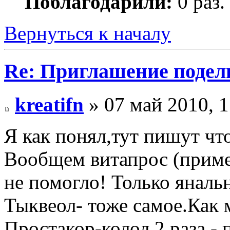
Поблагодарили:
0 раз.
Вернуться к началу
Re: Приглашение подел
kreatifn
» 07 май 2010, 1
Я как понял,тут пишут что
Вообщем витапрос (пример
не помогло! Только янальн
Тыквеол- тоже самое.Как 
Простакор-колол 2 раза -