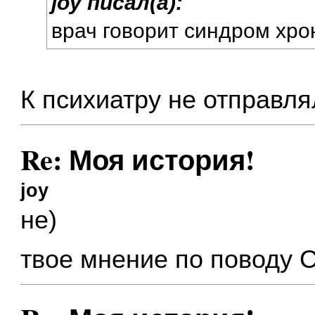
joy писал(а):
врач говорит синдром хрон
К психиатру не отправл
Re: Моя история!
joy
не)
твое мнение по поводу С