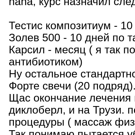
haha, курс назначил сл
Тестис композитиум - 10
Золев 500 - 10 дней по 
Карсил - месяц ( я так 
антибиотиком)
Ну остальное стандартн
Форте свечи (20 подряд)
Щас окончание лечения 
диклоберл, и на Трузи. 
процедуры ( массаж физ
Так понимаю пытается у